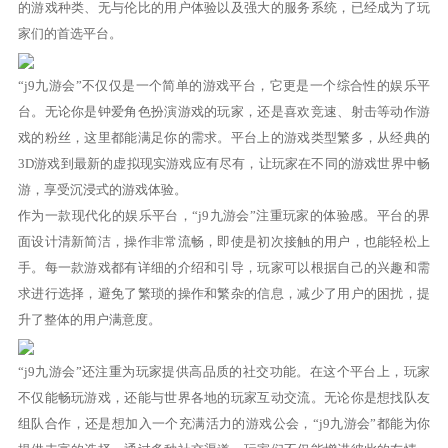
的游戏种类、无与伦比的用户体验以及强大的服务系统，已经成为了玩
家们的首选平台。
“j9九游会”不仅仅是一个简单的游戏平台，它更是一个综合性的娱乐平
台。无论你是钟爱角色扮演游戏的玩家，还是喜欢竞速、射击等动作游
戏的粉丝，这里都能满足你的需求。平台上的游戏类型繁多，从经典的
3D游戏到最新的虚拟现实游戏应有尽有，让玩家在不同的游戏世界中畅
游，享受沉浸式的游戏体验。
作为一款现代化的娱乐平台，“j9九游会”注重玩家的体验感。平台的界
面设计清新简洁，操作非常流畅，即使是初次接触的用户，也能轻松上
手。每一款游戏都有详细的介绍和引导，玩家可以根据自己的兴趣和需
求进行选择，避免了繁琐的操作和繁杂的信息，减少了用户的困扰，提
升了整体的用户满意度。
“j9九游会”还注重为玩家提供高品质的社交功能。在这个平台上，玩家
不仅能畅玩游戏，还能与世界各地的玩家互动交流。无论你是想找队友
组队合作，还是想加入一个充满活力的游戏公会，“j9九游会”都能为你