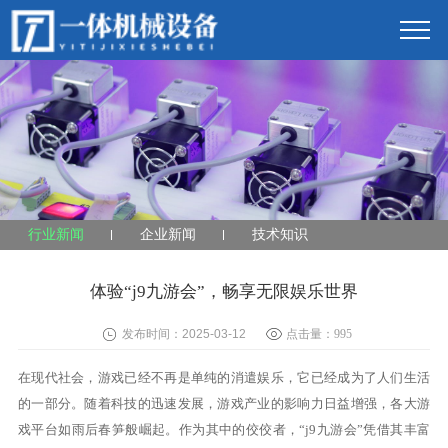
行业新闻
企业新闻
技术知识
体验“j9九游会”，畅享无限娱乐世界
发布时间：2025-03-12
点击量：
995
在现代社会，游戏已经不再是单纯的消遣娱乐，它已经成为了人们生活
的一部分。随着科技的迅速发展，游戏产业的影响力日益增强，各大游
戏平台如雨后春笋般崛起。作为其中的佼佼者，“j9九游会”凭借其丰富