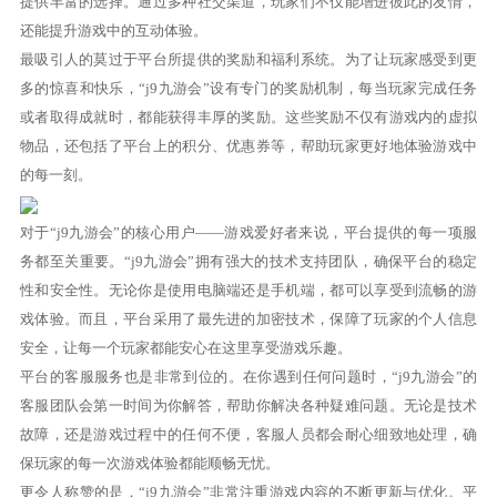
提供丰富的选择。通过多种社交渠道，玩家们不仅能增进彼此的友情，
还能提升游戏中的互动体验。
最吸引人的莫过于平台所提供的奖励和福利系统。为了让玩家感受到更
多的惊喜和快乐，“j9九游会”设有专门的奖励机制，每当玩家完成任务
或者取得成就时，都能获得丰厚的奖励。这些奖励不仅有游戏内的虚拟
物品，还包括了平台上的积分、优惠券等，帮助玩家更好地体验游戏中
的每一刻。
对于“j9九游会”的核心用户——游戏爱好者来说，平台提供的每一项服
务都至关重要。“j9九游会”拥有强大的技术支持团队，确保平台的稳定
性和安全性。无论你是使用电脑端还是手机端，都可以享受到流畅的游
戏体验。而且，平台采用了最先进的加密技术，保障了玩家的个人信息
安全，让每一个玩家都能安心在这里享受游戏乐趣。
平台的客服服务也是非常到位的。在你遇到任何问题时，“j9九游会”的
客服团队会第一时间为你解答，帮助你解决各种疑难问题。无论是技术
故障，还是游戏过程中的任何不便，客服人员都会耐心细致地处理，确
保玩家的每一次游戏体验都能顺畅无忧。
更令人称赞的是，“j9九游会”非常注重游戏内容的不断更新与优化。平