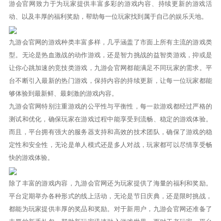
游会官网致力于为玩家提供丰富多彩的游戏内容、持续更新的游戏活
动、以及丰厚的福利奖励，帮助每一位玩家找到属于自己的娱乐天地。
九游会官网的游戏种类丰富多样，几乎涵盖了市面上所有主流的游戏类
型。无论是热血激战的动作游戏，还是智力挑战的益智类游戏，抑或是
让你心跳加速的竞技类游戏，九游会官网都能满足不同玩家的需求。平
台不断引入最新的热门游戏，保持内容的持续更新，让每一位玩家都能
够体验到最新鲜、最刺激的游戏内容。
九游会官网特别注重游戏的公平性与平衡性，每一款游戏都经过严格的
测试和优化，确保玩家在游戏过程中能享受到流畅、稳定的游戏体验。
而且，平台拥有强大的服务器支持和高效的技术团队，确保了游戏的稳
定性和安全性，无论是单人模式还是多人对战，玩家都可以尽情享受畅
快的游戏体验。
除了丰富的游戏内容，九游会官网还为玩家提供了海量的福利和奖励。
平台定期举办各种形式的线上活动，无论是节日庆典，还是限时挑战，
都能为玩家提供丰厚的奖品和奖励。对于新用户，九游会官网还准备了