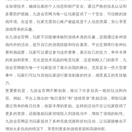
全加密技术，确保玩家的个人信息和财产安全。通过严格的实名认证和
多重防护措施，九游会官网为每一位玩家提供了一个安全、可信赖的游
戏环境。在这里，玩家无需担心账户被盗或是个人信息泄露，安心享受
游戏带来的乐趣。
在九游会官网，玩家不仅能够体验到游戏本身的乐趣，还能通过各种游
戏内外的活动，提升自己的游戏技能和综合素质。平台定期举行各种比
赛和挑战赛，玩家可以通过参与这些赛事，展示自己的实力，争夺丰厚
的奖励和荣誉。无论是技术高超的电竞玩家，还是刚刚入门的新手，九
游会官网都为每一个玩家提供了展示自我的舞台。尤其是在一些大型赛
事中，玩家们可以与其他玩家进行紧张刺激的对决，感受真正的竞技魅
力。
更重要的是，九游会官网不断创新，推出了许多别具一格的玩法和内
容。例如，平台上推出的“每日签到”和“连续登录”奖励活动，帮助玩家
通过简单的每日任务，收获丰厚的奖励。这样的活动不仅让玩家获得了
更多的资源，还能激励玩家持续投入到游戏当中，增加了游戏的粘性。
九游会官网还为玩家提供了多种充值优惠和折扣活动，让玩家能够在不
增加太多负担的情况下，享受到更多的游戏资源和高级特权。