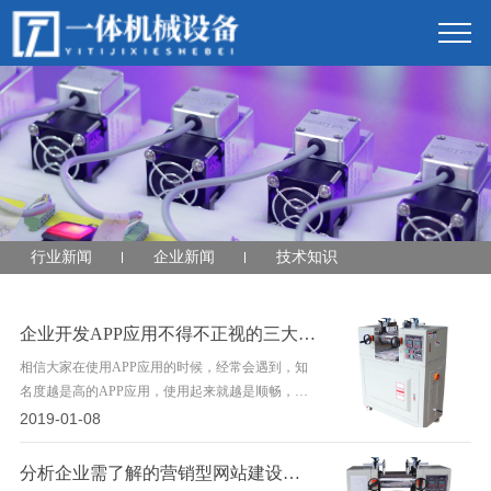
行业新闻
企业新闻
技术知识
企业开发APP应用不得不正视的三大问题
相信大家在使用APP应用的时候，经常会遇到，知
名度越是高的APP应用，使用起来就越是顺畅，知
名度小的APP应用，使用时就会遇到很多问题。因
2019-01-08
此我们反过来说，企业在进行APP开发时，
分析企业需了解的营销型网站建设五部曲